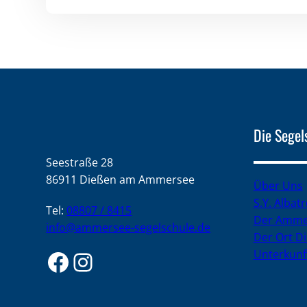
Die Segel
Seestraße 28
86911 Dießen am Ammersee
Über Uns
S.Y. Albat
Tel:
08807 / 8415
Der Amme
info@ammersee-segelschule.de
Der Ort D
Facebook
Instagram
Unterkunf