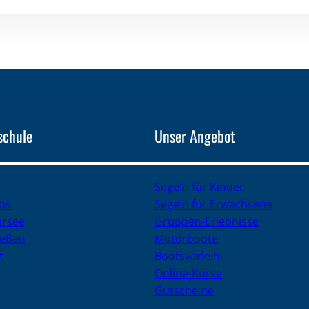
schule
Unser Angebot
Segeln für Kinder
ros
Segeln für Erwachsene
rsee
Gruppen-Erlebnisse
ießen
Motorboote
t
Bootsverleih
Online-Kurse
Gutscheine