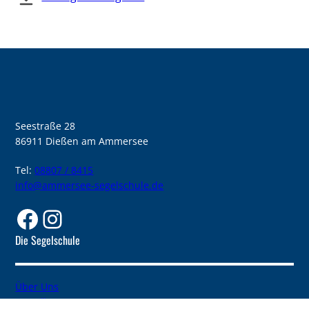
Seestraße 28
86911 Dießen am Ammersee
Tel:
08807 / 8415
info@ammersee-segelschule.de
Facebook
Instagram
Die Segelschule
Über Uns
S.Y. Albatros