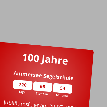
100 Jahre
Ammersee Segelschule
720
08
54
Tage
Stunden
Minuten
Jubiläumsfeier am 29.07.2028!