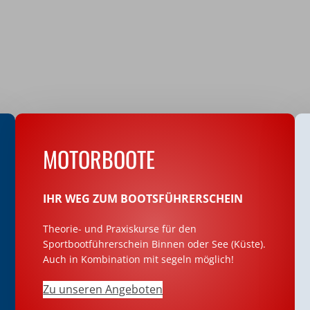
MOTORBOOTE
IHR WEG ZUM BOOTSFÜHRERSCHEIN
Theorie- und Praxiskurse für den
Sportbootführerschein Binnen oder See (Küste).
Auch in Kombination mit segeln möglich!
Zu unseren Angeboten