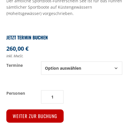
Der amtliche Sportboot-Führerschein See ist für das Führen
sämtlicher Sportboote auf Küstengewässern
(Hoheitsgewässer) vorgeschrieben.
260,00
€
inkl. MwSt.
Termine
Theoriekurs
SBF
See
in
WEITER ZUR BUCHUNG
Augsburg
Menge