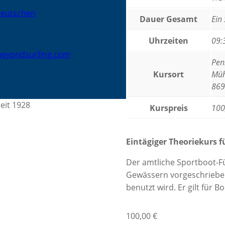
Dauer Gesamt
Ein
Uhrzeiten
09:
Pen
Kursort
Müh
869
eit 1928
Kurspreis
100
Eintägiger Theoriekurs 
Der amtliche Sportboot-Fü
Gewässern vorgeschrieben,
benutzt wird. Er gilt für 
100,00
€