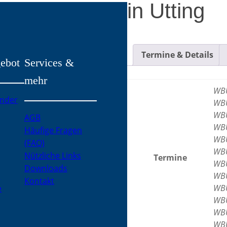
in Utting
Termine & Details
ebot
Services &
mehr
WBU
inder
WBU
WBU
AGB
WBU
Häufige Fragen
WBU
(FAQ)
WBU
Nützliche Links
Termine
WBU
Downloads
WBU
h
Kontakt
WBU
e
WBU
WBU
WBU