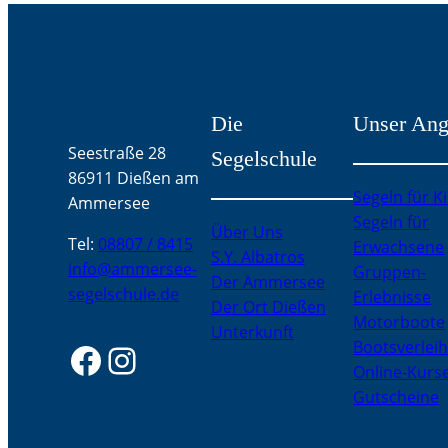
Die
Unser Ang
Seestraße 28
Segelschule
86911 Dießen am
Segeln für K
Ammersee
Segeln für
Über Uns
Tel:
08807 / 8415
Erwachsene
S.Y. Albatros
info@ammersee-
Gruppen-
Der Ammersee
segelschule.de
Erlebnisse
Der Ort Dießen
Motorboote
Unterkunft
Facebook
Instagram
Bootsverlei
Online-Kurs
Gutscheine