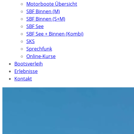
Motorboote Übersicht
SBF Binnen (M)
SBF Binnen (S+M)
SBF See
SBF See + Binnen (Kombi)
SKS
Sprechfunk
Online-Kurse
Bootsverleih
Erlebnisse
Kontakt