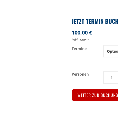
100,00
€
inkl. MwSt.
Termine
Spezieller
Navigationskurs
zum
SBF
WEITER ZUR BUCHUN
See
Menge