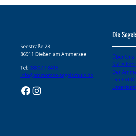
Die Segel
Seestraße 28
86911 Dießen am Ammersee
Über Uns
S.Y. Albat
Tel:
08807 / 8415
Der Amme
info@ammersee-segelschule.de
Der Ort D
Facebook
Instagram
Unterkunf