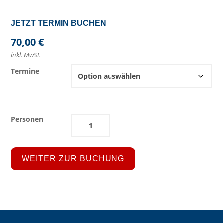
70,00
€
inkl. MwSt.
Termine
Mitsegeln
auf
dem
Albatros
WEITER ZUR BUCHUNG
Menge