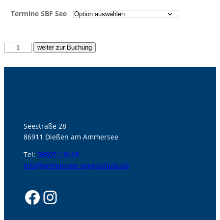
Termine SBF See
Kombikurs
weiter zur Buchung
SBF
See
+
Binnen
in
Donauwörth
Menge
Seestraße 28
86911 Dießen am Ammersee
Tel:
08807 / 8415
info@ammersee-segelschule.de
Facebook
Instagram